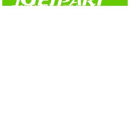
สงวนลิขสิทธิ์ © 2014
Copyright © 2014 iGetPart.com - All rights reserved.
Designated trademarks and brand are the property of their
respective owners.