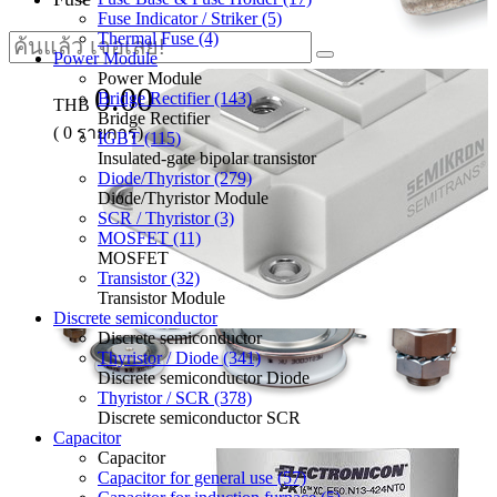
Fuse Indicator / Striker (5)
Thermal Fuse (4)
Power Module
Power Module
0.00
Bridge Rectifier (143)
THB
Bridge Rectifier
(
0
รายการ)
IGBT (115)
Insulated-gate bipolar transistor
Diode/Thyristor (279)
Diode/Thyristor Module
SCR / Thyristor (3)
MOSFET (11)
MOSFET
Transistor (32)
Transistor Module
Discrete semiconductor
Discrete semiconductor
Thyristor / Diode (341)
Discrete semiconductor Diode
Thyristor / SCR (378)
Discrete semiconductor SCR
Capacitor
Capacitor
Capacitor for general use (57)