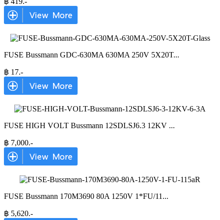
฿
419
.-
FUSE Bussmann GDC-630MA 630MA 250V 5X20T
...
฿
17
.-
FUSE HIGH VOLT Bussmann 12SDLSJ6.3 12KV
...
฿
7,000
.-
FUSE Bussmann 170M3690 80A 1250V 1*FU/11
...
฿
5,620
.-