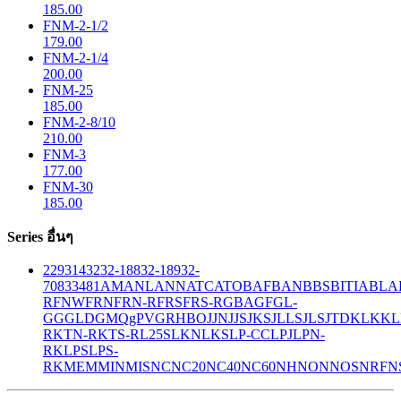
185.00
FNM-2-1/2
179.00
FNM-2-1/4
200.00
FNM-25
185.00
FNM-2-8/10
210.00
FNM-3
177.00
FNM-30
185.00
Series อื่นๆ
229
314
32
32-188
32-189
32-
708
33
481
AM
ANL
ANN
ATC
ATO
BAF
BAN
BBS
BITIA
BLA
R
FNW
FRN
FRN-R
FRS
FRS-R
GBA
GF
GL-
GG
GLD
GMQ
gPV
GR
HBO
JJN
JJS
JKS
JLLS
JLS
JTD
KLK
KL
R
KTN-R
KTS-R
L25S
LKN
LKS
LP-CC
LPJ
LPN-
RK
LPS
LPS-
RK
MEM
MIN
MIS
NC
NC20
NC40
NC60
NH
NON
NOS
NRF
N