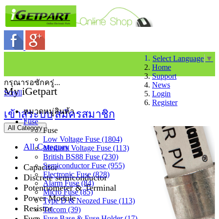
Select Language
▼
Home
Support
กรุณารอซักครู่...
News
My iGetpart
Scroll
Login
Register
หมวดหมู่สินค้า
เข้าสู่ระบบ
สมัครสมาชิก
Fuse
All Category
Fuse
Low Voltage Fuse (1804)
All Category
Medium Voltage Fuse (113)
British BS88 Fuse (230)
Semiconductor Fuse (955)
Capacitor
Electronic Fuse (828)
Discrete semiconductor
Alarm Fuse (84)
Potentiometer & Terminal
Micro Fuse (85)
Power Module
Type D & Neozed Fuse (113)
Resistor
Telcom (39)
Fuse
Fuse Base & Fuse Holder (17)