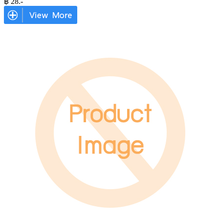
฿
28
.-