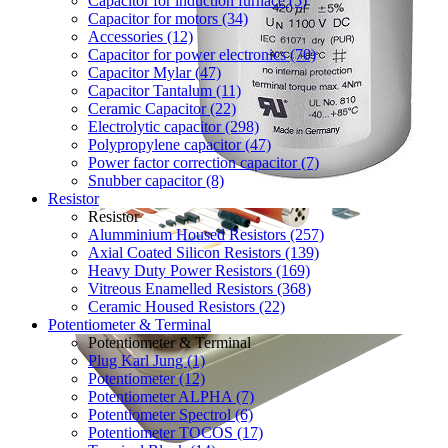
Capacitor for induction furnace (5)
Capacitor for motors (34)
Accessories (12)
Capacitor for power electronics (70)
Capacitor Mylar (47)
Capacitor Tantalum (11)
Ceramic Capacitor (22)
Electrolytic capacitor (298)
Polypropylene capacitor (47)
Power factor correction capacitor (7)
Snubber capacitor (8)
Resistor
Resistor
Alumminium Housed Resistors (257)
Axial Coated Silicon Resistors (139)
Heavy Duty Power Resistors (169)
Vitreous Enamelled Resistors (368)
Ceramic Housed Resistors (22)
Potentiometer & Terminal
Potentiometer & Terminal
Plug Karl Jung (1)
Potentiometer (12)
Potentiometer ALPHA (7)
Potentiometer Spectrol (6)
Potentiometer TOCOS (17)