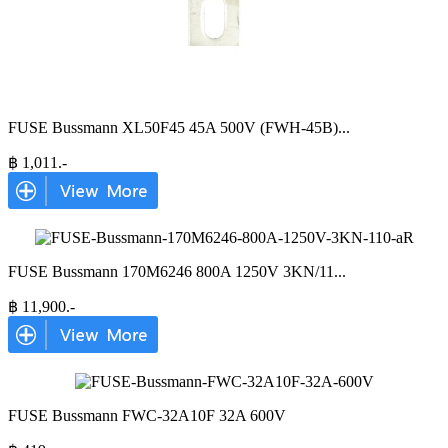
FUSE Bussmann XL50F45 45A 500V (FWH-45B)
...
฿
1,011
.-
FUSE Bussmann 170M6246 800A 1250V 3KN/11
...
฿
11,900
.-
FUSE Bussmann FWC-32A10F 32A 600V