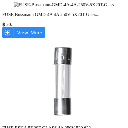
FUSE Bussmann GMD-4A 4A 250V 5X20T Glass
...
฿
20
.-
FUSE ESKA 5X20F GLASS 4A 250V 520.623