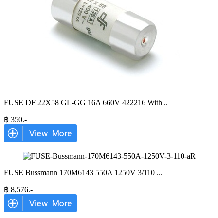
FUSE DF 22X58 GL-GG 16A 660V 422216 With
...
฿
350
.-
FUSE Bussmann 170M6143 550A 1250V 3/110
...
฿
8,576
.-