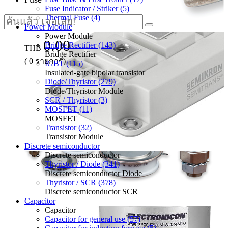
Fuse Indicator / Striker (5)
Thermal Fuse (4)
Power Module
Power Module
0.00
Bridge Rectifier (143)
THB
Bridge Rectifier
(
0
รายการ)
IGBT (115)
Insulated-gate bipolar transistor
Diode/Thyristor (279)
Diode/Thyristor Module
SCR / Thyristor (3)
MOSFET (11)
MOSFET
Transistor (32)
Transistor Module
Discrete semiconductor
Discrete semiconductor
Thyristor / Diode (341)
Discrete semiconductor Diode
Thyristor / SCR (378)
Discrete semiconductor SCR
Capacitor
Capacitor
Capacitor for general use (57)