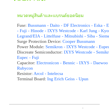
หมวดหมู่สินค้าและแบรนด์ยอดนิยม
Fuse:
Bussmann - Daito - DF Electronics - Eska - E
- Fuji - Hinode - IXYS Westcode - Karl Jung - Kyo
Legrand/EIA - Littelfuse - Mitsubishi - Siba - Siem
Surge Protection Device:
Cooper Bussmann
Power Module:
Semikron - IXYS Westcode - Eupe
Discreate Semiconductor:
IXYS Westcode - Semikr
Eupec - Fuji
Capacitor:
Electronicon - Bennic - IXYS - Daewoo 
Rubycon
Resistor:
Arcol - Intelecsa
Terminal Board:
Ing Erich Geiss - Upun