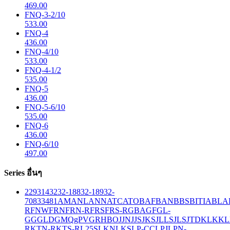
469.00
FNQ-3-2/10
533.00
FNQ-4
436.00
FNQ-4/10
533.00
FNQ-4-1/2
535.00
FNQ-5
436.00
FNQ-5-6/10
535.00
FNQ-6
436.00
FNQ-6/10
497.00
Series อื่นๆ
229
314
32
32-188
32-189
32-
708
33
481
AM
ANL
ANN
ATC
ATO
BAF
BAN
BBS
BITIA
BLA
R
FNW
FRN
FRN-R
FRS
FRS-R
GBA
GF
GL-
GG
GLD
GMQ
gPV
GR
HBO
JJN
JJS
JKS
JLLS
JLS
JTD
KLK
KL
R
KTN-R
KTS-R
L25S
LKN
LKS
LP-CC
LPJ
LPN-