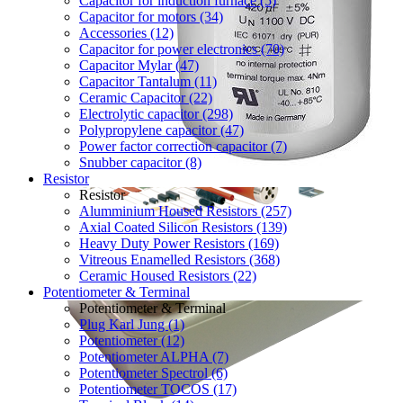
Capacitor for induction furnace (5)
Capacitor for motors (34)
Accessories (12)
Capacitor for power electronics (70)
Capacitor Mylar (47)
Capacitor Tantalum (11)
Ceramic Capacitor (22)
Electrolytic capacitor (298)
Polypropylene capacitor (47)
Power factor correction capacitor (7)
Snubber capacitor (8)
Resistor
Resistor
Alumminium Housed Resistors (257)
Axial Coated Silicon Resistors (139)
Heavy Duty Power Resistors (169)
Vitreous Enamelled Resistors (368)
Ceramic Housed Resistors (22)
Potentiometer & Terminal
Potentiometer & Terminal
Plug Karl Jung (1)
Potentiometer (12)
Potentiometer ALPHA (7)
Potentiometer Spectrol (6)
Potentiometer TOCOS (17)