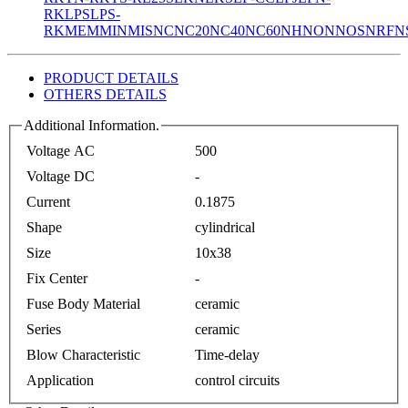
RK
LPS
LPS-
RK
MEM
MIN
MIS
NC
NC20
NC40
NC60
NH
NON
NOS
NRF
N
PRODUCT DETAILS
OTHERS DETAILS
Additional Information.
Voltage AC
500
Voltage DC
-
Current
0.1875
Shape
cylindrical
Size
10x38
Fix Center
-
Fuse Body Material
ceramic
Series
ceramic
Blow Characteristic
Time-delay
Application
control circuits