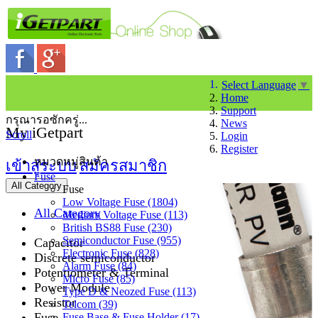
Select Language
▼
Home
Support
กรุณารอซักครู่...
News
My iGetpart
Scroll
Login
Register
หมวดหมู่สินค้า
เข้าสู่ระบบ
สมัครสมาชิก
Fuse
All Category
Fuse
Low Voltage Fuse (1804)
All Category
Medium Voltage Fuse (113)
British BS88 Fuse (230)
Semiconductor Fuse (955)
Capacitor
Electronic Fuse (828)
Discrete semiconductor
Alarm Fuse (84)
Potentiometer & Terminal
Micro Fuse (85)
Power Module
Type D & Neozed Fuse (113)
Resistor
Telcom (39)
Fuse
Fuse Base & Fuse Holder (17)