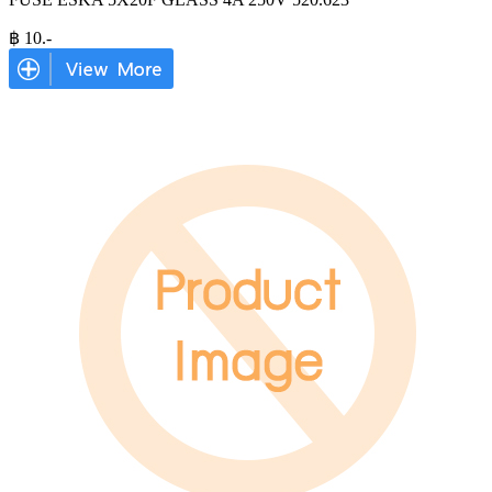
฿
10
.-