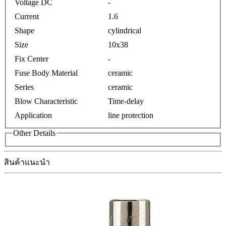
Voltage DC
-
Current
1.6
Shape
cylindrical
Size
10x38
Fix Center
-
Fuse Body Material
ceramic
Series
ceramic
Blow Characteristic
Time-delay
Application
line protection
Other Details
สินค้าแนะนำ