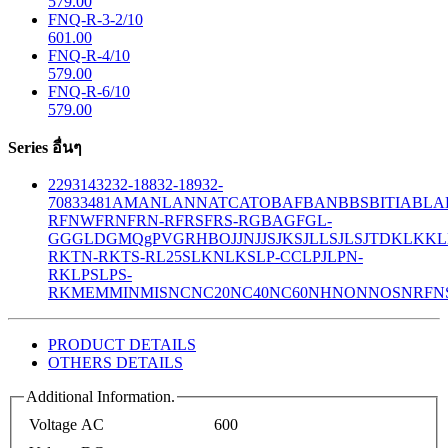
579.00
FNQ-R-3-2/10
601.00
FNQ-R-4/10
579.00
FNQ-R-6/10
579.00
Series อื่นๆ
229
314
32
32-188
32-189
32-
708
33
481
AM
ANL
ANN
ATC
ATO
BAF
BAN
BBS
BITIA
BLA
R
FNW
FRN
FRN-R
FRS
FRS-R
GBA
GF
GL-
GG
GLD
GMQ
gPV
GR
HBO
JJN
JJS
JKS
JLLS
JLS
JTD
KLK
KL
R
KTN-R
KTS-R
L25S
LKN
LKS
LP-CC
LPJ
LPN-
RK
LPS
LPS-
RK
MEM
MIN
MIS
NC
NC20
NC40
NC60
NH
NON
NOS
NRF
N
PRODUCT DETAILS
OTHERS DETAILS
Additional Information.
Voltage AC
600