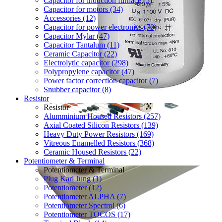
Capacitor for induction furnace (5)
Capacitor for motors (34)
Accessories (12)
Capacitor for power electronics (70)
Capacitor Mylar (47)
Capacitor Tantalum (11)
Ceramic Capacitor (22)
Electrolytic capacitor (298)
Polypropylene capacitor (47)
Power factor correction capacitor (7)
Snubber capacitor (8)
Resistor
Resistor
Alumminium Housed Resistors (257)
Axial Coated Silicon Resistors (139)
Heavy Duty Power Resistors (169)
Vitreous Enamelled Resistors (368)
Ceramic Housed Resistors (22)
Potentiometer & Terminal
Potentiometer & Terminal
Plug Karl Jung (1)
Potentiometer (12)
Potentiometer ALPHA (7)
Potentiometer Spectrol (6)
Potentiometer TOCOS (17)