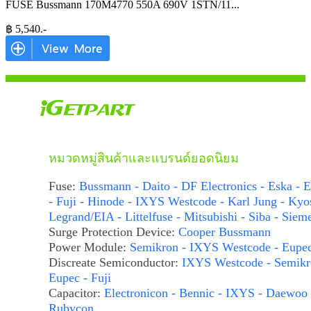
FUSE Bussmann 170M4770 550A 690V 1STN/11
...
฿
5,540
.-
หมวดหมู่สินค้าและแบรนด์ยอดนิยม
Fuse:
Bussmann - Daito - DF Electronics - Eska - E
- Fuji - Hinode - IXYS Westcode - Karl Jung - Kyo
Legrand/EIA - Littelfuse - Mitsubishi - Siba - Siem
Surge Protection Device:
Cooper Bussmann
Power Module:
Semikron - IXYS Westcode - Eupe
Discreate Semiconductor:
IXYS Westcode - Semikr
Eupec - Fuji
Capacitor:
Electronicon - Bennic - IXYS - Daewoo 
Rubycon