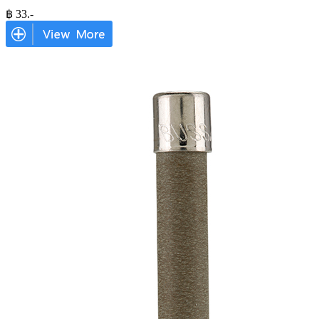
฿
33
.-