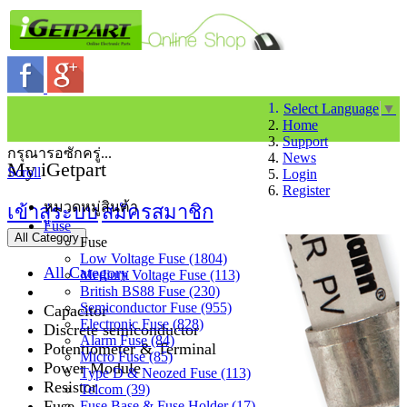
Select Language
▼
Home
Support
กรุณารอซักครู่...
News
My iGetpart
Scroll
Login
Register
หมวดหมู่สินค้า
เข้าสู่ระบบ
สมัครสมาชิก
Fuse
All Category
Fuse
Low Voltage Fuse (1804)
All Category
Medium Voltage Fuse (113)
British BS88 Fuse (230)
Semiconductor Fuse (955)
Capacitor
Electronic Fuse (828)
Discrete semiconductor
Alarm Fuse (84)
Potentiometer & Terminal
Micro Fuse (85)
Power Module
Type D & Neozed Fuse (113)
Resistor
Telcom (39)
Fuse
Fuse Base & Fuse Holder (17)