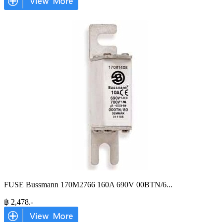
FUSE Bussmann 170M2766 160A 690V 00BTN/6
...
฿
2,478
.-