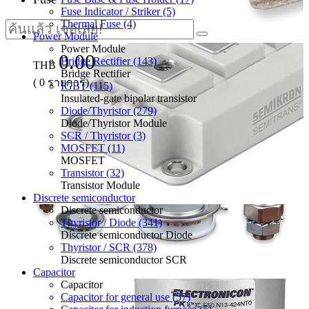
Fuse Indicator / Striker (5)
Thermal Fuse (4)
Power Module
Power Module
0.00
Bridge Rectifier (143)
THB
Bridge Rectifier
(
0
รายการ)
IGBT (115)
Insulated-gate bipolar transistor
Diode/Thyristor (279)
Diode/Thyristor Module
SCR / Thyristor (3)
MOSFET (11)
MOSFET
Transistor (32)
Transistor Module
Discrete semiconductor
Discrete semiconductor
Thyristor / Diode (341)
Discrete semiconductor Diode
Thyristor / SCR (378)
Discrete semiconductor SCR
Capacitor
Capacitor
Capacitor for general use (57)