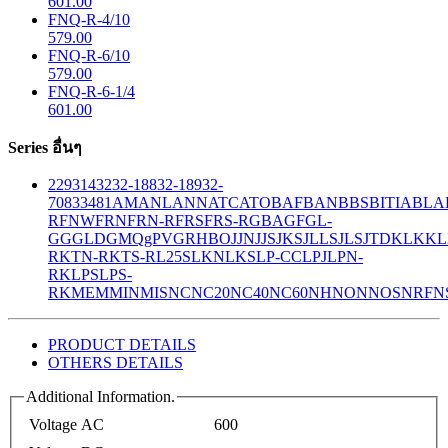
601.00
FNQ-R-4/10
579.00
FNQ-R-6/10
579.00
FNQ-R-6-1/4
601.00
Series อื่นๆ
229
314
32
32-188
32-189
32-
708
33
481
AM
ANL
ANN
ATC
ATO
BAF
BAN
BBS
BITIA
BLA
R
FNW
FRN
FRN-R
FRS
FRS-R
GBA
GF
GL-
GG
GLD
GMQ
gPV
GR
HBO
JJN
JJS
JKS
JLLS
JLS
JTD
KLK
KL
R
KTN-R
KTS-R
L25S
LKN
LKS
LP-CC
LPJ
LPN-
RK
LPS
LPS-
RK
MEM
MIN
MIS
NC
NC20
NC40
NC60
NH
NON
NOS
NRF
N
PRODUCT DETAILS
OTHERS DETAILS
Additional Information.
Voltage AC
600