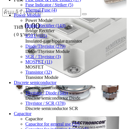
Fuse Indicator / Striker (5)
Thermal Fuse (4)
Power Module
Power Module
0.00
Bridge Rectifier (143)
THB
Bridge Rectifier
(
0
รายการ)
IGBT (115)
Insulated-gate bipolar transistor
Diode/Thyristor (279)
Diode/Thyristor Module
SCR / Thyristor (3)
MOSFET (11)
MOSFET
Transistor (32)
Transistor Module
Discrete semiconductor
Discrete semiconductor
Thyristor / Diode (341)
Discrete semiconductor Diode
Thyristor / SCR (378)
Discrete semiconductor SCR
Capacitor
Capacitor
Capacitor for general use (57)