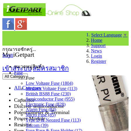
Select Language
▼
Home
Support
กรุณารอซักครู่...
News
My iGetpart
Scroll
Login
Register
หมวดหมู่สินค้า
เข้าสู่ระบบ
สมัครสมาชิก
Fuse
All Category
Fuse
Low Voltage Fuse (1804)
All Category
Medium Voltage Fuse (113)
British BS88 Fuse (230)
Semiconductor Fuse (955)
Capacitor
Electronic Fuse (828)
Discrete semiconductor
Alarm Fuse (84)
Potentiometer & Terminal
Micro Fuse (85)
Power Module
Type D & Neozed Fuse (113)
Resistor
Telcom (39)
Fuse
Fuse Base & Fuse Holder (17)