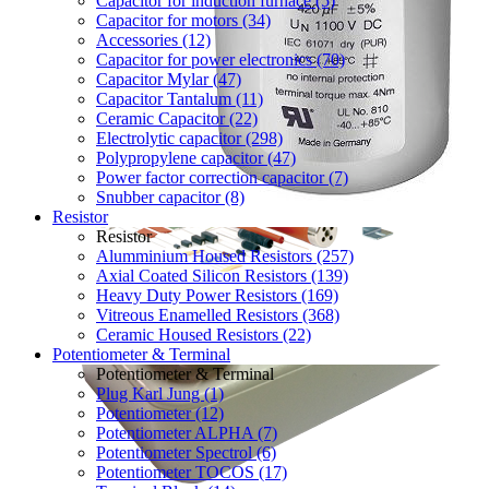
Capacitor for induction furnace (5)
Capacitor for motors (34)
Accessories (12)
Capacitor for power electronics (70)
Capacitor Mylar (47)
Capacitor Tantalum (11)
Ceramic Capacitor (22)
Electrolytic capacitor (298)
Polypropylene capacitor (47)
Power factor correction capacitor (7)
Snubber capacitor (8)
Resistor
Resistor
Alumminium Housed Resistors (257)
Axial Coated Silicon Resistors (139)
Heavy Duty Power Resistors (169)
Vitreous Enamelled Resistors (368)
Ceramic Housed Resistors (22)
Potentiometer & Terminal
Potentiometer & Terminal
Plug Karl Jung (1)
Potentiometer (12)
Potentiometer ALPHA (7)
Potentiometer Spectrol (6)
Potentiometer TOCOS (17)