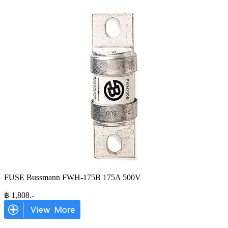
FUSE Bussmann FWH-175B 175A 500V
฿
1,808
.-