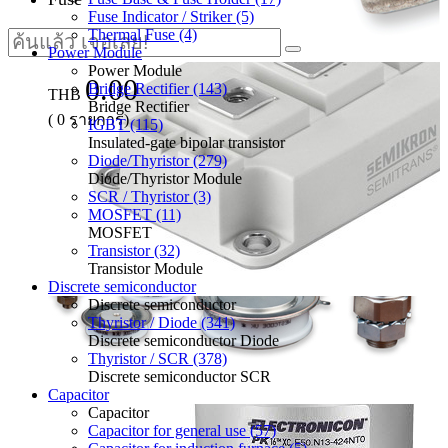
Fuse Indicator / Striker (5)
Thermal Fuse (4)
Power Module
Power Module
0.00
Bridge Rectifier (143)
THB
Bridge Rectifier
(
0
รายการ)
IGBT (115)
Insulated-gate bipolar transistor
Diode/Thyristor (279)
Diode/Thyristor Module
SCR / Thyristor (3)
MOSFET (11)
MOSFET
Transistor (32)
Transistor Module
Discrete semiconductor
Discrete semiconductor
Thyristor / Diode (341)
Discrete semiconductor Diode
Thyristor / SCR (378)
Discrete semiconductor SCR
Capacitor
Capacitor
Capacitor for general use (57)