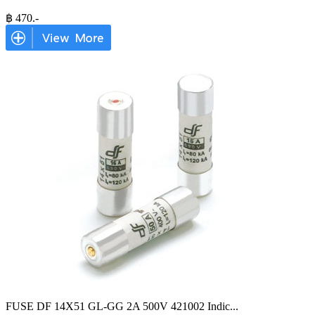
฿
470
.-
FUSE DF 14X51 GL-GG 2A 500V 421002 Indic
...