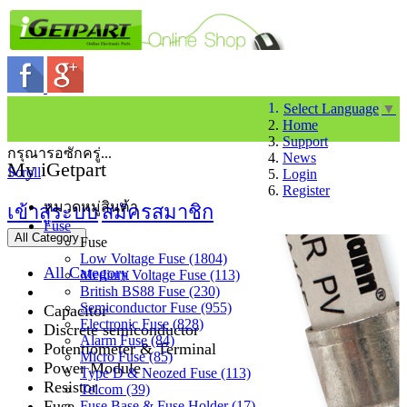
Select Language
▼
Home
Support
กรุณารอซักครู่...
News
My iGetpart
Scroll
Login
Register
หมวดหมู่สินค้า
เข้าสู่ระบบ
สมัครสมาชิก
Fuse
All Category
Fuse
Low Voltage Fuse (1804)
All Category
Medium Voltage Fuse (113)
British BS88 Fuse (230)
Semiconductor Fuse (955)
Capacitor
Electronic Fuse (828)
Discrete semiconductor
Alarm Fuse (84)
Potentiometer & Terminal
Micro Fuse (85)
Power Module
Type D & Neozed Fuse (113)
Resistor
Telcom (39)
Fuse
Fuse Base & Fuse Holder (17)