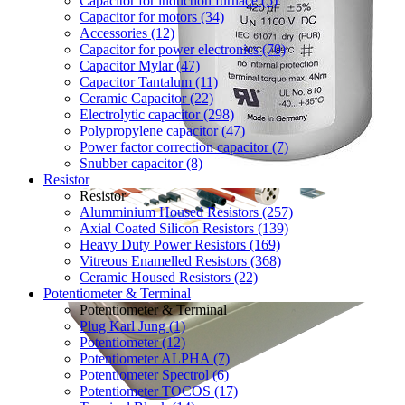
Capacitor for induction furnace (5)
Capacitor for motors (34)
Accessories (12)
Capacitor for power electronics (70)
Capacitor Mylar (47)
Capacitor Tantalum (11)
Ceramic Capacitor (22)
Electrolytic capacitor (298)
Polypropylene capacitor (47)
Power factor correction capacitor (7)
Snubber capacitor (8)
Resistor
Resistor
Alumminium Housed Resistors (257)
Axial Coated Silicon Resistors (139)
Heavy Duty Power Resistors (169)
Vitreous Enamelled Resistors (368)
Ceramic Housed Resistors (22)
Potentiometer & Terminal
Potentiometer & Terminal
Plug Karl Jung (1)
Potentiometer (12)
Potentiometer ALPHA (7)
Potentiometer Spectrol (6)
Potentiometer TOCOS (17)