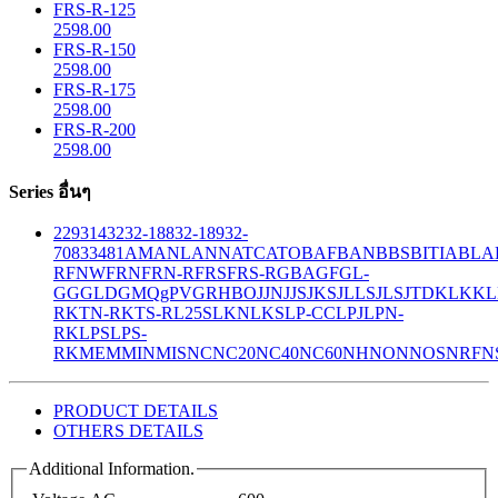
FRS-R-125
2598.00
FRS-R-150
2598.00
FRS-R-175
2598.00
FRS-R-200
2598.00
Series อื่นๆ
229
314
32
32-188
32-189
32-
708
33
481
AM
ANL
ANN
ATC
ATO
BAF
BAN
BBS
BITIA
BLA
R
FNW
FRN
FRN-R
FRS
FRS-R
GBA
GF
GL-
GG
GLD
GMQ
gPV
GR
HBO
JJN
JJS
JKS
JLLS
JLS
JTD
KLK
KL
R
KTN-R
KTS-R
L25S
LKN
LKS
LP-CC
LPJ
LPN-
RK
LPS
LPS-
RK
MEM
MIN
MIS
NC
NC20
NC40
NC60
NH
NON
NOS
NRF
N
PRODUCT DETAILS
OTHERS DETAILS
Additional Information.