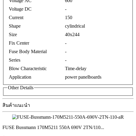
Voltage AC
600
Voltage DC
-
Current
150
Shape
cylindrical
Size
40x244
Fix Center
-
Fuse Body Material
-
Series
-
Blow Characteristic
Time-delay
Application
power panelboards
Other Details
สินค้าแนะนำ
FUSE Bussmann 170M5211 550A 690V 2TN/110
...