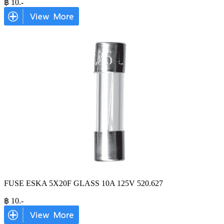
฿
10
.-
FUSE ESKA 5X20F GLASS 10A 125V 520.627
฿
10
.-