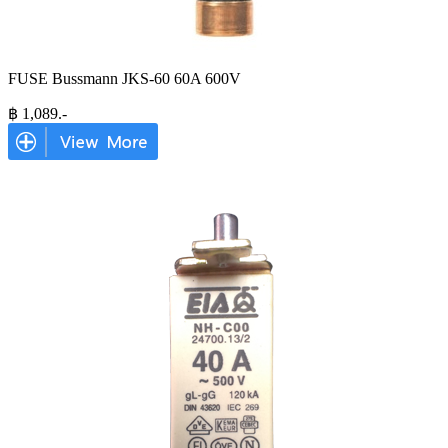
FUSE Bussmann JKS-60 60A 600V
฿
1,089
.-