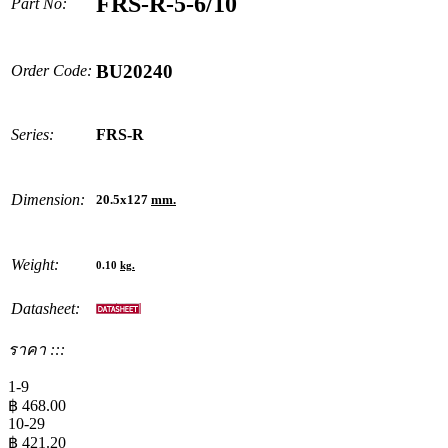
FRS-R-5-6/10
Part No:
BU20240
Order Code:
Series:
FRS-R
Dimension:
20.5x127
mm.
Weight:
0.10
kg.
Datasheet:
ราคา :::
1-9
฿
468.00
10-29
฿
421.20