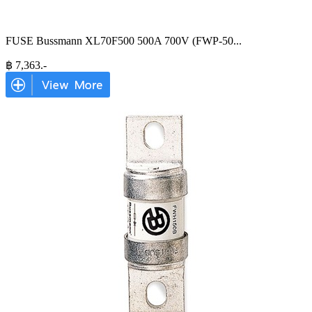
FUSE Bussmann XL70F500 500A 700V (FWP-50
...
฿
7,363
.-