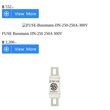
฿
532
.-
FUSE Bussmann JJN-250 250A 300V
฿
2,200
.-