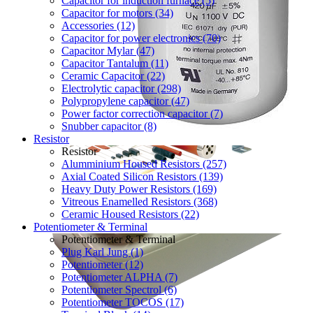
Capacitor for induction furnace (5)
Capacitor for motors (34)
Accessories (12)
Capacitor for power electronics (70)
Capacitor Mylar (47)
Capacitor Tantalum (11)
Ceramic Capacitor (22)
Electrolytic capacitor (298)
Polypropylene capacitor (47)
Power factor correction capacitor (7)
Snubber capacitor (8)
Resistor
Resistor
Alumminium Housed Resistors (257)
Axial Coated Silicon Resistors (139)
Heavy Duty Power Resistors (169)
Vitreous Enamelled Resistors (368)
Ceramic Housed Resistors (22)
Potentiometer & Terminal
Potentiometer & Terminal
Plug Karl Jung (1)
Potentiometer (12)
Potentiometer ALPHA (7)
Potentiometer Spectrol (6)
Potentiometer TOCOS (17)