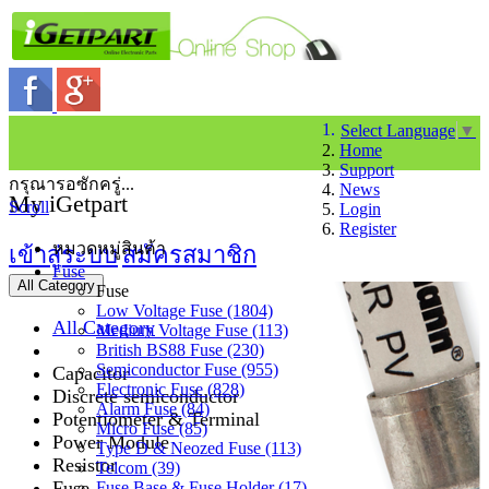
Select Language
▼
Home
Support
กรุณารอซักครู่...
News
My iGetpart
Scroll
Login
Register
หมวดหมู่สินค้า
เข้าสู่ระบบ
สมัครสมาชิก
Fuse
All Category
Fuse
Low Voltage Fuse (1804)
All Category
Medium Voltage Fuse (113)
British BS88 Fuse (230)
Semiconductor Fuse (955)
Capacitor
Electronic Fuse (828)
Discrete semiconductor
Alarm Fuse (84)
Potentiometer & Terminal
Micro Fuse (85)
Power Module
Type D & Neozed Fuse (113)
Resistor
Telcom (39)
Fuse
Fuse Base & Fuse Holder (17)