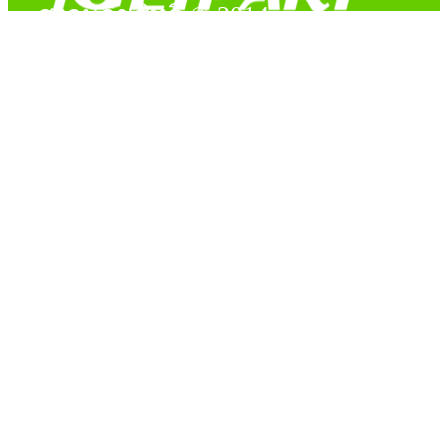
สงวนลิขสิทธิ์ © 2014
Copyright © 2014 iGetPart.com - All rights reserved.
Designated trademarks and brand are the property of their
respective owners.