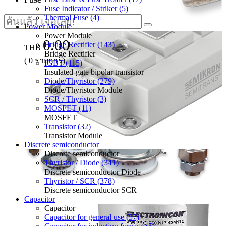
Fuse Indicator / Striker (5)
Thermal Fuse (4)
Power Module
Power Module
0.00
Bridge Rectifier (143)
THB
Bridge Rectifier
(
0
รายการ)
IGBT (115)
Insulated-gate bipolar transistor
Diode/Thyristor (279)
Diode/Thyristor Module
SCR / Thyristor (3)
MOSFET (11)
MOSFET
Transistor (32)
Transistor Module
Discrete semiconductor
Discrete semiconductor
Thyristor / Diode (341)
Discrete semiconductor Diode
Thyristor / SCR (378)
Discrete semiconductor SCR
Capacitor
Capacitor
Capacitor for general use (57)