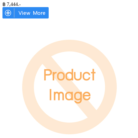
฿
7,444
.-