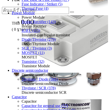
Fuse Indicator / Striker (5)
Thermal Fuse (4)
Power Module
Power Module
0.00
Bridge Rectifier (143)
THB
Bridge Rectifier
(
0
รายการ)
IGBT (115)
Insulated-gate bipolar transistor
Diode/Thyristor (279)
Diode/Thyristor Module
SCR / Thyristor (3)
MOSFET (11)
MOSFET
Transistor (32)
Transistor Module
Discrete semiconductor
Discrete semiconductor
Thyristor / Diode (341)
Discrete semiconductor Diode
Thyristor / SCR (378)
Discrete semiconductor SCR
Capacitor
Capacitor
Capacitor for general use (57)