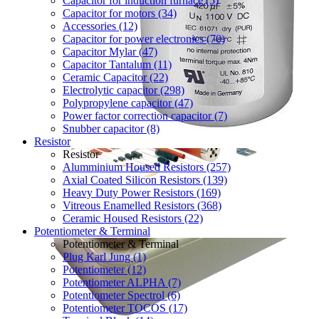
Capacitor for induction furnace (5)
Capacitor for motors (34)
Accessories (12)
Capacitor for power electronics (70)
Capacitor Mylar (47)
Capacitor Tantalum (11)
Ceramic Capacitor (22)
Electrolytic capacitor (298)
Polypropylene capacitor (47)
Power factor correction capacitor (7)
Snubber capacitor (8)
Resistor
Resistor
Alumminium Housed Resistors (257)
Axial Coated Silicon Resistors (139)
Heavy Duty Power Resistors (169)
Vitreous Enamelled Resistors (368)
Ceramic Housed Resistors (22)
Potentiometer & Terminal
Potentiometer & Terminal
Plug Karl Jung (1)
Potentiometer (12)
Potentiometer ALPHA (7)
Potentiometer Spectrol (6)
Potentiometer TOCOS (17)