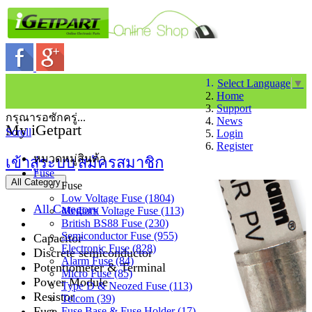
Select Language
▼
Home
Support
กรุณารอซักครู่...
News
My iGetpart
Scroll
Login
Register
หมวดหมู่สินค้า
เข้าสู่ระบบ
สมัครสมาชิก
Fuse
All Category
Fuse
Low Voltage Fuse (1804)
All Category
Medium Voltage Fuse (113)
British BS88 Fuse (230)
Semiconductor Fuse (955)
Capacitor
Electronic Fuse (828)
Discrete semiconductor
Alarm Fuse (84)
Potentiometer & Terminal
Micro Fuse (85)
Power Module
Type D & Neozed Fuse (113)
Resistor
Telcom (39)
Fuse
Fuse Base & Fuse Holder (17)