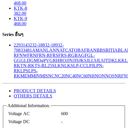
468.00
KTK-8
382.00
KTK-9
468.00
Series อื่นๆ
229
314
32
32-188
32-189
32-
708
33
481
AM
ANL
ANN
ATC
ATO
BAF
BAN
BBS
BITIA
BLA
R
FNW
FRN
FRN-R
FRS
FRS-R
GBA
GF
GL-
GG
GLD
GMQ
gPV
GR
HBO
JJN
JJS
JKS
JLLS
JLS
JTD
KLK
KL
R
KTN-R
KTS-R
L25S
LKN
LKS
LP-CC
LPJ
LPN-
RK
LPS
LPS-
RK
MEM
MIN
MIS
NC
NC20
NC40
NC60
NH
NON
NOS
NRF
N
PRODUCT DETAILS
OTHERS DETAILS
Additional Information.
Voltage AC
600
Voltage DC
-