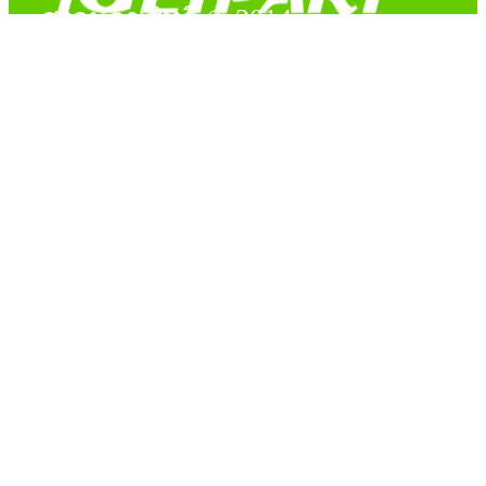
สงวนลิขสิทธิ์ © 2014
Copyright © 2014 iGetPart.com - All rights reserved.
Designated trademarks and brand are the property of their
respective owners.