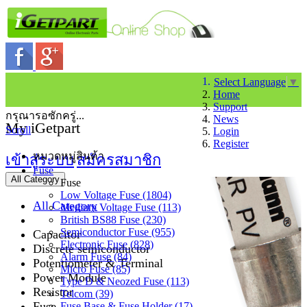
Select Language
▼
Home
Support
กรุณารอซักครู่...
News
My iGetpart
Scroll
Login
Register
หมวดหมู่สินค้า
เข้าสู่ระบบ
สมัครสมาชิก
Fuse
All Category
Fuse
Low Voltage Fuse (1804)
All Category
Medium Voltage Fuse (113)
British BS88 Fuse (230)
Semiconductor Fuse (955)
Capacitor
Electronic Fuse (828)
Discrete semiconductor
Alarm Fuse (84)
Potentiometer & Terminal
Micro Fuse (85)
Power Module
Type D & Neozed Fuse (113)
Resistor
Telcom (39)
Fuse
Fuse Base & Fuse Holder (17)