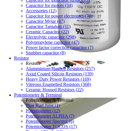
Capacitor for induction furnace (5)
Capacitor for motors (34)
Accessories (12)
Capacitor for power electronics (70)
Capacitor Mylar (47)
Capacitor Tantalum (11)
Ceramic Capacitor (22)
Electrolytic capacitor (298)
Polypropylene capacitor (47)
Power factor correction capacitor (7)
Snubber capacitor (8)
Resistor
Resistor
Alumminium Housed Resistors (257)
Axial Coated Silicon Resistors (139)
Heavy Duty Power Resistors (169)
Vitreous Enamelled Resistors (368)
Ceramic Housed Resistors (22)
Potentiometer & Terminal
Potentiometer & Terminal
Plug Karl Jung (1)
Potentiometer (12)
Potentiometer ALPHA (7)
Potentiometer Spectrol (6)
Potentiometer TOCOS (17)