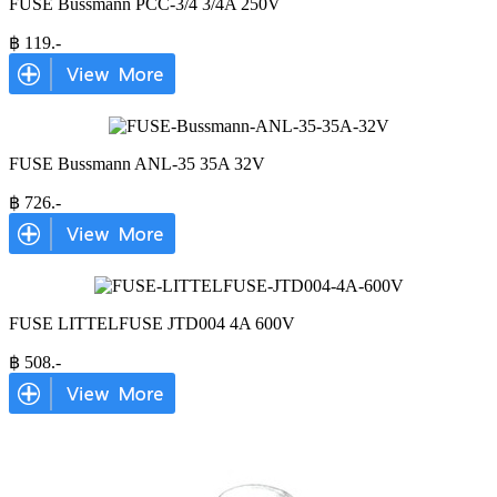
FUSE Bussmann PCC-3/4 3/4A 250V
฿
119
.-
FUSE Bussmann ANL-35 35A 32V
฿
726
.-
FUSE LITTELFUSE JTD004 4A 600V
฿
508
.-