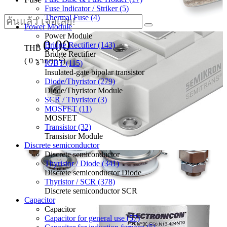
Fuse Indicator / Striker (5)
Thermal Fuse (4)
Power Module
Power Module
0.00
Bridge Rectifier (143)
THB
Bridge Rectifier
(
0
รายการ)
IGBT (115)
Insulated-gate bipolar transistor
Diode/Thyristor (279)
Diode/Thyristor Module
SCR / Thyristor (3)
MOSFET (11)
MOSFET
Transistor (32)
Transistor Module
Discrete semiconductor
Discrete semiconductor
Thyristor / Diode (341)
Discrete semiconductor Diode
Thyristor / SCR (378)
Discrete semiconductor SCR
Capacitor
Capacitor
Capacitor for general use (57)