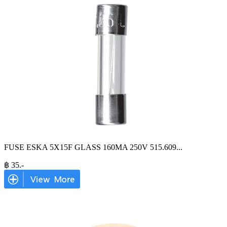
FUSE ESKA 5X15F GLASS 160MA 250V 515.609
...
฿
35
.-