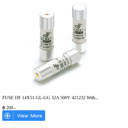
FUSE DF 14X51 GL-GG 32A 500V 421232 With
...
฿
200
.-