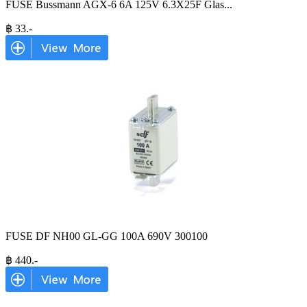
FUSE Bussmann AGX-6 6A 125V 6.3X25F Glas
...
฿
33
.-
FUSE DF NH00 GL-GG 100A 690V 300100
฿
440
.-