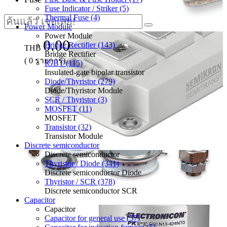
Fuse Indicator / Striker (5)
Thermal Fuse (4)
Power Module
Power Module
0.00
Bridge Rectifier (143)
THB
Bridge Rectifier
(
0
รายการ)
IGBT (115)
Insulated-gate bipolar transistor
Diode/Thyristor (279)
Diode/Thyristor Module
SCR / Thyristor (3)
MOSFET (11)
MOSFET
Transistor (32)
Transistor Module
Discrete semiconductor
Discrete semiconductor
Thyristor / Diode (341)
Discrete semiconductor Diode
Thyristor / SCR (378)
Discrete semiconductor SCR
Capacitor
Capacitor
Capacitor for general use (57)