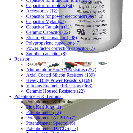
Capacitor for induction furnace (5)
Capacitor for motors (34)
Accessories (12)
Capacitor for power electronics (70)
Capacitor Mylar (47)
Capacitor Tantalum (11)
Ceramic Capacitor (22)
Electrolytic capacitor (298)
Polypropylene capacitor (47)
Power factor correction capacitor (7)
Snubber capacitor (8)
Resistor
Resistor
Alumminium Housed Resistors (257)
Axial Coated Silicon Resistors (139)
Heavy Duty Power Resistors (169)
Vitreous Enamelled Resistors (368)
Ceramic Housed Resistors (22)
Potentiometer & Terminal
Potentiometer & Terminal
Plug Karl Jung (1)
Potentiometer (12)
Potentiometer ALPHA (7)
Potentiometer Spectrol (6)
Potentiometer TOCOS (17)