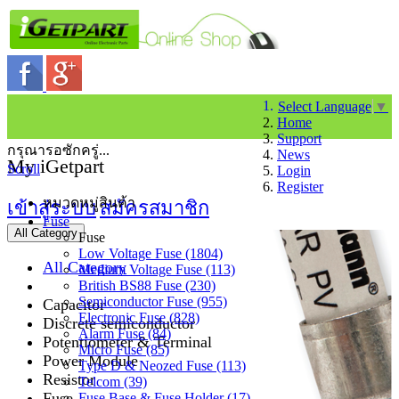
Select Language
▼
Home
Support
กรุณารอซักครู่...
News
My iGetpart
Scroll
Login
Register
หมวดหมู่สินค้า
เข้าสู่ระบบ
สมัครสมาชิก
Fuse
All Category
Fuse
Low Voltage Fuse (1804)
All Category
Medium Voltage Fuse (113)
British BS88 Fuse (230)
Semiconductor Fuse (955)
Capacitor
Electronic Fuse (828)
Discrete semiconductor
Alarm Fuse (84)
Potentiometer & Terminal
Micro Fuse (85)
Power Module
Type D & Neozed Fuse (113)
Resistor
Telcom (39)
Fuse
Fuse Base & Fuse Holder (17)