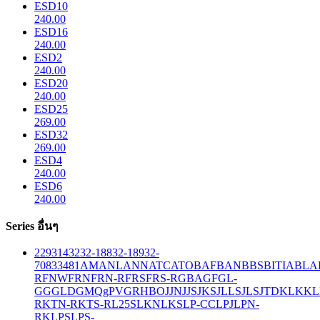
ESD10
240.00
ESD16
240.00
ESD2
240.00
ESD20
240.00
ESD25
269.00
ESD32
269.00
ESD4
240.00
ESD6
240.00
Series อื่นๆ
229
314
32
32-188
32-189
32-
708
33
481
AM
ANL
ANN
ATC
ATO
BAF
BAN
BBS
BITIA
BLA
R
FNW
FRN
FRN-R
FRS
FRS-R
GBA
GF
GL-
GG
GLD
GMQ
gPV
GR
HBO
JJN
JJS
JKS
JLLS
JLS
JTD
KLK
KL
R
KTN-R
KTS-R
L25S
LKN
LKS
LP-CC
LPJ
LPN-
RK
LPS
LPS-