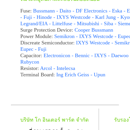
Fuse:
Bussmann - Daito - DF Electronics - Eska - E
- Fuji - Hinode - IXYS Westcode - Karl Jung - Kyo
Legrand/EIA - Littelfuse - Mitsubishi - Siba - Siem
Surge Protection Device:
Cooper Bussmann
Power Module:
Semikron - IXYS Westcode - Eupe
Discreate Semiconductor:
IXYS Westcode - Semikr
Eupec - Fuji
Capacitor:
Electronicon - Bennic - IXYS - Daewoo 
Rubycon
Resistor:
Arcol - Intelecsa
Terminal Board:
Ing Erich Geiss - Upun
บริษัท โก อินเตอร์ พาร์ต จำกัด
รับรอ