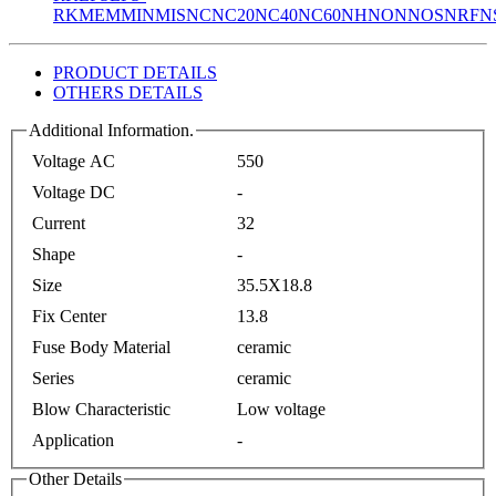
RK
MEM
MIN
MIS
NC
NC20
NC40
NC60
NH
NON
NOS
NRF
N
PRODUCT DETAILS
OTHERS DETAILS
Additional Information.
Voltage AC
550
Voltage DC
-
Current
32
Shape
-
Size
35.5X18.8
Fix Center
13.8
Fuse Body Material
ceramic
Series
ceramic
Blow Characteristic
Low voltage
Application
-
Other Details