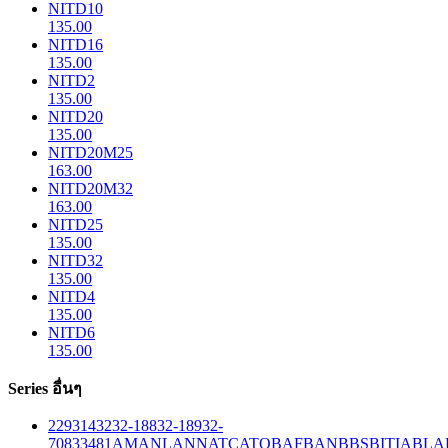
NITD10
135.00
NITD16
135.00
NITD2
135.00
NITD20
135.00
NITD20M25
163.00
NITD20M32
163.00
NITD25
135.00
NITD32
135.00
NITD4
135.00
NITD6
135.00
Series อื่นๆ
229
314
32
32-188
32-189
32-
708
33
481
AM
ANL
ANN
ATC
ATO
BAF
BAN
BBS
BITIA
BLA