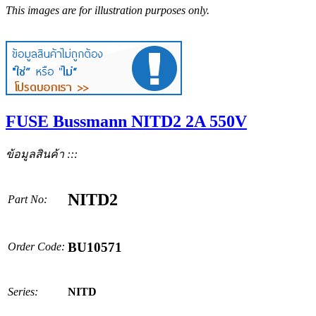
This images are for illustration purposes only.
FUSE Bussmann NITD2 2A 550V
ข้อมูลสินค้า :::
NITD2
Part No:
BU10571
Order Code:
Series:
NITD