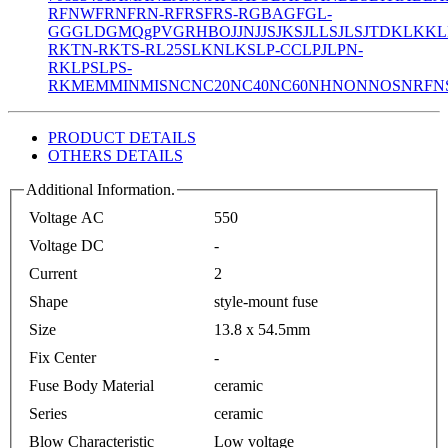
R
FNW
FRN
FRN-R
FRS
FRS-R
GBA
GF
GL-
GG
GLD
GMQ
gPV
GR
HBO
JJN
JJS
JKS
JLLS
JLS
JTD
KLK
KL
R
KTN-R
KTS-R
L25S
LKN
LKS
LP-CC
LPJ
LPN-
RK
LPS
LPS-
RK
MEM
MIN
MIS
NC
NC20
NC40
NC60
NH
NON
NOS
NRF
N
PRODUCT DETAILS
OTHERS DETAILS
Additional Information.
Voltage AC
550
Voltage DC
-
Current
2
Shape
style-mount fuse
Size
13.8 x 54.5mm
Fix Center
-
Fuse Body Material
ceramic
Series
ceramic
Blow Characteristic
Low voltage