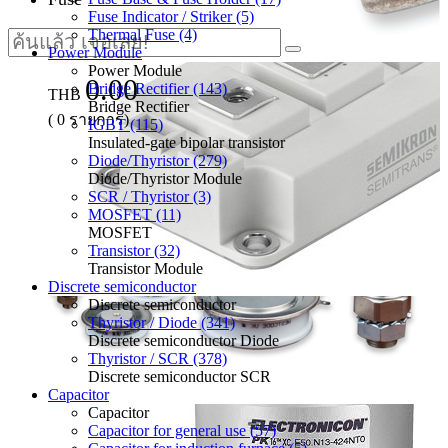
Fuse Indicator / Striker (5)
Thermal Fuse (4)
Power Module
Power Module
0.00
Bridge Rectifier (143)
THB
Bridge Rectifier
(
0
รายการ)
IGBT (115)
Insulated-gate bipolar transistor
Diode/Thyristor (279)
Diode/Thyristor Module
SCR / Thyristor (3)
MOSFET (11)
MOSFET
Transistor (32)
Transistor Module
Discrete semiconductor
Discrete semiconductor
Thyristor / Diode (341)
Discrete semiconductor Diode
Thyristor / SCR (378)
Discrete semiconductor SCR
Capacitor
Capacitor
Capacitor for general use (57)