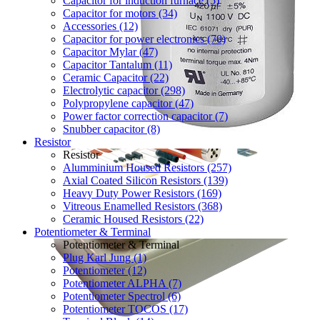
Capacitor for induction furnace (5)
Capacitor for motors (34)
Accessories (12)
Capacitor for power electronics (70)
Capacitor Mylar (47)
Capacitor Tantalum (11)
Ceramic Capacitor (22)
Electrolytic capacitor (298)
Polypropylene capacitor (47)
Power factor correction capacitor (7)
Snubber capacitor (8)
Resistor
Resistor
Alumminium Housed Resistors (257)
Axial Coated Silicon Resistors (139)
Heavy Duty Power Resistors (169)
Vitreous Enamelled Resistors (368)
Ceramic Housed Resistors (22)
Potentiometer & Terminal
Potentiometer & Terminal
Plug Karl Jung (1)
Potentiometer (12)
Potentiometer ALPHA (7)
Potentiometer Spectrol (6)
Potentiometer TOCOS (17)