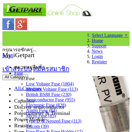
Select Language
▼
Home
Support
กรุณารอซักครู่...
News
My iGetpart
Scroll
Login
Register
หมวดหมู่สินค้า
เข้าสู่ระบบ
สมัครสมาชิก
Fuse
All Category
Fuse
Low Voltage Fuse (1804)
All Category
Medium Voltage Fuse (113)
British BS88 Fuse (230)
Semiconductor Fuse (955)
Capacitor
Electronic Fuse (828)
Discrete semiconductor
Alarm Fuse (84)
Potentiometer & Terminal
Micro Fuse (85)
Power Module
Type D & Neozed Fuse (113)
Resistor
Telcom (39)
Fuse
Fuse Base & Fuse Holder (17)