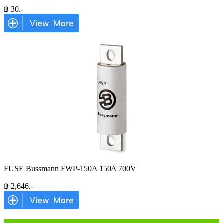
฿
30
.-
FUSE Bussmann FWP-150A 150A 700V
฿
2,646
.-