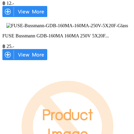
฿
12
.-
FUSE Bussmann GDB-160MA 160MA 250V 5X20F
...
฿
25
.-