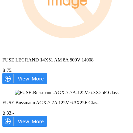
FUSE LEGRAND 14X51 AM 8A 500V 14008
฿
75
.-
FUSE Bussmann AGX-7 7A 125V 6.3X25F Glas
...
฿
33
.-