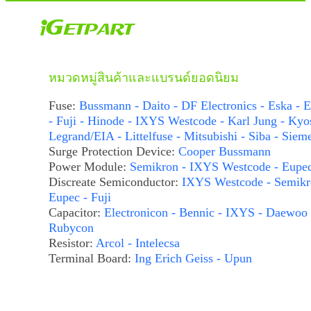
หมวดหมู่สินค้าและแบรนด์ยอดนิยม
Fuse:
Bussmann - Daito - DF Electronics - Eska - E
- Fuji - Hinode - IXYS Westcode - Karl Jung - Kyo
Legrand/EIA - Littelfuse - Mitsubishi - Siba - Siem
Surge Protection Device:
Cooper Bussmann
Power Module:
Semikron - IXYS Westcode - Eupe
Discreate Semiconductor:
IXYS Westcode - Semikr
Eupec - Fuji
Capacitor:
Electronicon - Bennic - IXYS - Daewoo 
Rubycon
Resistor:
Arcol - Intelecsa
Terminal Board:
Ing Erich Geiss - Upun