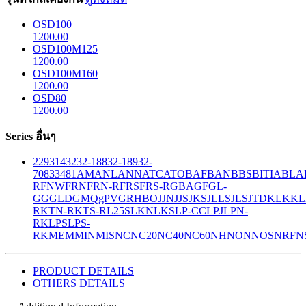
OSD100
1200.00
OSD100M125
1200.00
OSD100M160
1200.00
OSD80
1200.00
Series อื่นๆ
229
314
32
32-188
32-189
32-
708
33
481
AM
ANL
ANN
ATC
ATO
BAF
BAN
BBS
BITIA
BLA
R
FNW
FRN
FRN-R
FRS
FRS-R
GBA
GF
GL-
GG
GLD
GMQ
gPV
GR
HBO
JJN
JJS
JKS
JLLS
JLS
JTD
KLK
KL
R
KTN-R
KTS-R
L25S
LKN
LKS
LP-CC
LPJ
LPN-
RK
LPS
LPS-
RK
MEM
MIN
MIS
NC
NC20
NC40
NC60
NH
NON
NOS
NRF
N
PRODUCT DETAILS
OTHERS DETAILS