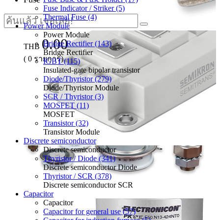
Fuse Indicator / Striker (5)
Thermal Fuse (4)
Power Module
Power Module
0.00
Bridge Rectifier (143)
THB
Bridge Rectifier
(
0
รายการ)
IGBT (115)
Insulated-gate bipolar transistor
Diode/Thyristor (279)
Diode/Thyristor Module
SCR / Thyristor (3)
MOSFET (11)
MOSFET
Transistor (32)
Transistor Module
Discrete semiconductor
Discrete semiconductor
Thyristor / Diode (341)
Discrete semiconductor Diode
Thyristor / SCR (378)
Discrete semiconductor SCR
Capacitor
Capacitor
Capacitor for general use (57)