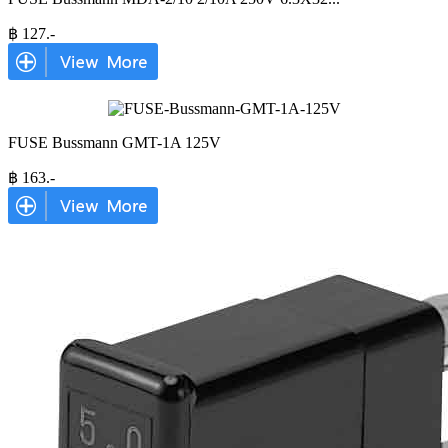
฿
127
.-
FUSE Bussmann GMT-1A 125V
฿
163
.-