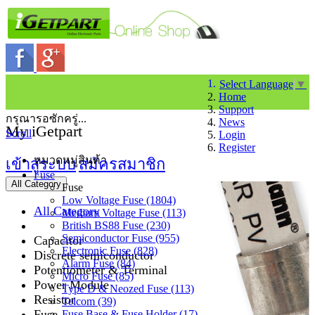
Select Language
▼
Home
Support
กรุณารอซักครู่...
News
My iGetpart
Scroll
Login
Register
หมวดหมู่สินค้า
เข้าสู่ระบบ
สมัครสมาชิก
Fuse
All Category
Fuse
Low Voltage Fuse (1804)
All Category
Medium Voltage Fuse (113)
British BS88 Fuse (230)
Semiconductor Fuse (955)
Capacitor
Electronic Fuse (828)
Discrete semiconductor
Alarm Fuse (84)
Potentiometer & Terminal
Micro Fuse (85)
Power Module
Type D & Neozed Fuse (113)
Resistor
Telcom (39)
Fuse
Fuse Base & Fuse Holder (17)