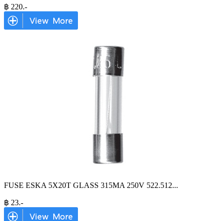
฿
220
.-
FUSE ESKA 5X20T GLASS 315MA 250V 522.512
...
฿
23
.-