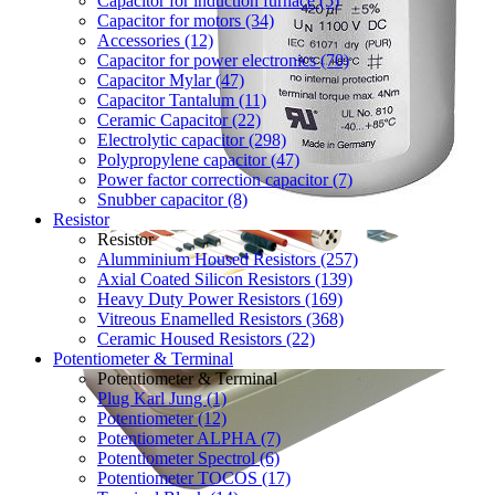
Capacitor for induction furnace (5)
Capacitor for motors (34)
Accessories (12)
Capacitor for power electronics (70)
Capacitor Mylar (47)
Capacitor Tantalum (11)
Ceramic Capacitor (22)
Electrolytic capacitor (298)
Polypropylene capacitor (47)
Power factor correction capacitor (7)
Snubber capacitor (8)
Resistor
Resistor
Alumminium Housed Resistors (257)
Axial Coated Silicon Resistors (139)
Heavy Duty Power Resistors (169)
Vitreous Enamelled Resistors (368)
Ceramic Housed Resistors (22)
Potentiometer & Terminal
Potentiometer & Terminal
Plug Karl Jung (1)
Potentiometer (12)
Potentiometer ALPHA (7)
Potentiometer Spectrol (6)
Potentiometer TOCOS (17)