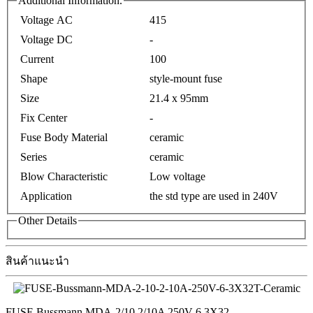
Additional Information.
Voltage AC
415
Voltage DC
-
Current
100
Shape
style-mount fuse
Size
21.4 x 95mm
Fix Center
-
Fuse Body Material
ceramic
Series
ceramic
Blow Characteristic
Low voltage
Application
the std type are used in 240V
Other Details
สินค้าแนะนำ
FUSE Bussmann MDA-2/10 2/10A 250V 6.3X32
...