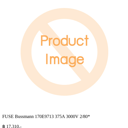
FUSE Bussmann 170E9713 375A 3000V 2/80*
฿
17,310
.-