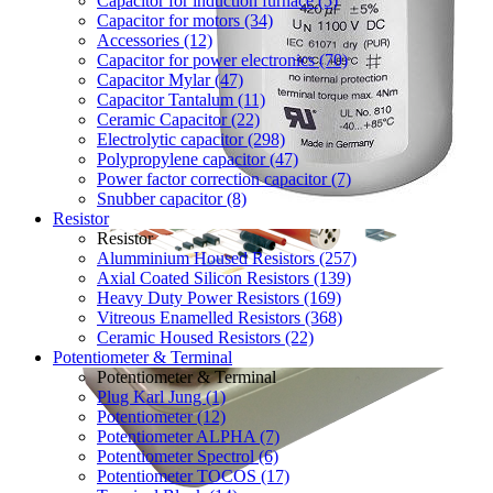
Capacitor for induction furnace (5)
Capacitor for motors (34)
Accessories (12)
Capacitor for power electronics (70)
Capacitor Mylar (47)
Capacitor Tantalum (11)
Ceramic Capacitor (22)
Electrolytic capacitor (298)
Polypropylene capacitor (47)
Power factor correction capacitor (7)
Snubber capacitor (8)
Resistor
Resistor
Alumminium Housed Resistors (257)
Axial Coated Silicon Resistors (139)
Heavy Duty Power Resistors (169)
Vitreous Enamelled Resistors (368)
Ceramic Housed Resistors (22)
Potentiometer & Terminal
Potentiometer & Terminal
Plug Karl Jung (1)
Potentiometer (12)
Potentiometer ALPHA (7)
Potentiometer Spectrol (6)
Potentiometer TOCOS (17)