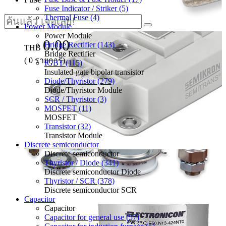
Fuse Indicator / Striker (5)
Thermal Fuse (4)
Power Module
Power Module
0.00
Bridge Rectifier (143)
THB
Bridge Rectifier
(
0
รายการ)
IGBT (115)
Insulated-gate bipolar transistor
Diode/Thyristor (279)
Diode/Thyristor Module
SCR / Thyristor (3)
MOSFET (11)
MOSFET
Transistor (32)
Transistor Module
Discrete semiconductor
Discrete semiconductor
Thyristor / Diode (341)
Discrete semiconductor Diode
Thyristor / SCR (378)
Discrete semiconductor SCR
Capacitor
Capacitor
Capacitor for general use (57)