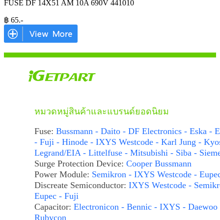
FUSE DF 14X51 AM 10A 690V 441010
฿
65
.-
หมวดหมู่สินค้าและแบรนด์ยอดนิยม
Fuse:
Bussmann - Daito - DF Electronics - Eska - E
- Fuji - Hinode - IXYS Westcode - Karl Jung - Kyo
Legrand/EIA - Littelfuse - Mitsubishi - Siba - Siem
Surge Protection Device:
Cooper Bussmann
Power Module:
Semikron - IXYS Westcode - Eupe
Discreate Semiconductor:
IXYS Westcode - Semikr
Eupec - Fuji
Capacitor:
Electronicon - Bennic - IXYS - Daewoo 
Rubycon