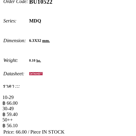
BU10522
Order Code:
Series:
MDQ
Dimension:
6.3X32
mm.
Weight:
0.10
kg.
Datasheet:
ราคา :::
10-29
฿
66.00
30-49
฿
59.40
50++
฿
56.10
Price:
66.00
/ Piece
IN STOCK