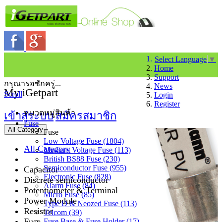
Select Language
▼
Home
Support
กรุณารอซักครู่...
News
My iGetpart
Scroll
Login
Register
หมวดหมู่สินค้า
เข้าสู่ระบบ
สมัครสมาชิก
Fuse
All Category
Fuse
Low Voltage Fuse (1804)
All Category
Medium Voltage Fuse (113)
British BS88 Fuse (230)
Semiconductor Fuse (955)
Capacitor
Electronic Fuse (828)
Discrete semiconductor
Alarm Fuse (84)
Potentiometer & Terminal
Micro Fuse (85)
Power Module
Type D & Neozed Fuse (113)
Resistor
Telcom (39)
Fuse
Fuse Base & Fuse Holder (17)