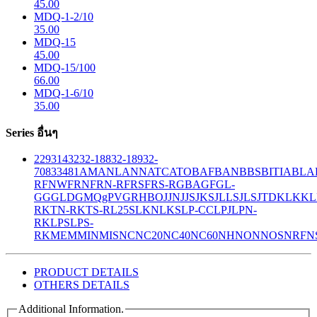
45.00
MDQ-1-2/10
35.00
MDQ-15
45.00
MDQ-15/100
66.00
MDQ-1-6/10
35.00
Series อื่นๆ
229
314
32
32-188
32-189
32-
708
33
481
AM
ANL
ANN
ATC
ATO
BAF
BAN
BBS
BITIA
BLA
R
FNW
FRN
FRN-R
FRS
FRS-R
GBA
GF
GL-
GG
GLD
GMQ
gPV
GR
HBO
JJN
JJS
JKS
JLLS
JLS
JTD
KLK
KL
R
KTN-R
KTS-R
L25S
LKN
LKS
LP-CC
LPJ
LPN-
RK
LPS
LPS-
RK
MEM
MIN
MIS
NC
NC20
NC40
NC60
NH
NON
NOS
NRF
N
PRODUCT DETAILS
OTHERS DETAILS
Additional Information.