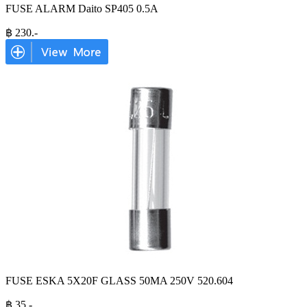
FUSE ALARM Daito SP405 0.5A
฿
230
.-
FUSE ESKA 5X20F GLASS 50MA 250V 520.604
฿
35
.-