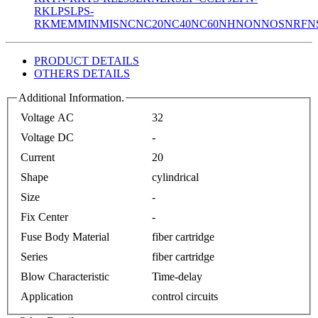
RK
LPS
LPS-
RK
MEM
MIN
MIS
NC
NC20
NC40
NC60
NH
NON
NOS
NRF
N
PRODUCT DETAILS
OTHERS DETAILS
Additional Information.
Voltage AC
32
Voltage DC
-
Current
20
Shape
cylindrical
Size
-
Fix Center
-
Fuse Body Material
fiber cartridge
Series
fiber cartridge
Blow Characteristic
Time-delay
Application
control circuits