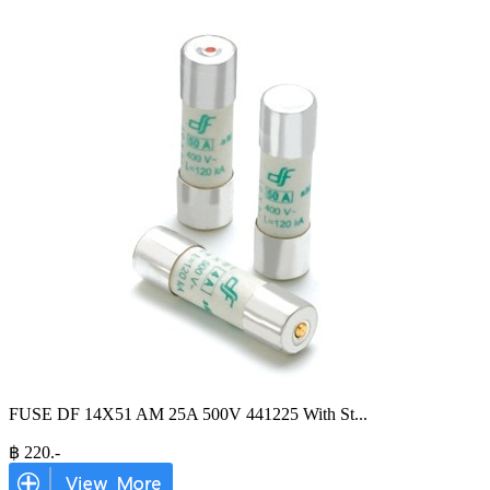
FUSE DF 14X51 AM 25A 500V 441225 With St
...
฿
220
.-