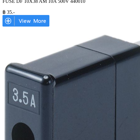
FUSE DF 10X38 AM 10A 500V 440010
฿
35
.-