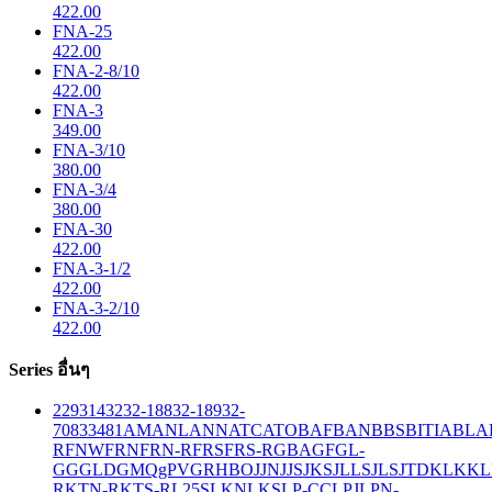
422.00
FNA-25
422.00
FNA-2-8/10
422.00
FNA-3
349.00
FNA-3/10
380.00
FNA-3/4
380.00
FNA-30
422.00
FNA-3-1/2
422.00
FNA-3-2/10
422.00
Series อื่นๆ
229
314
32
32-188
32-189
32-
708
33
481
AM
ANL
ANN
ATC
ATO
BAF
BAN
BBS
BITIA
BLA
R
FNW
FRN
FRN-R
FRS
FRS-R
GBA
GF
GL-
GG
GLD
GMQ
gPV
GR
HBO
JJN
JJS
JKS
JLLS
JLS
JTD
KLK
KL
R
KTN-R
KTS-R
L25S
LKN
LKS
LP-CC
LPJ
LPN-