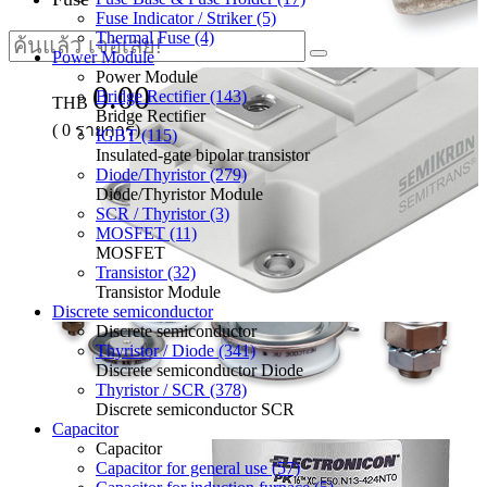
Fuse Indicator / Striker (5)
Thermal Fuse (4)
Power Module
Power Module
0.00
Bridge Rectifier (143)
THB
Bridge Rectifier
(
0
รายการ)
IGBT (115)
Insulated-gate bipolar transistor
Diode/Thyristor (279)
Diode/Thyristor Module
SCR / Thyristor (3)
MOSFET (11)
MOSFET
Transistor (32)
Transistor Module
Discrete semiconductor
Discrete semiconductor
Thyristor / Diode (341)
Discrete semiconductor Diode
Thyristor / SCR (378)
Discrete semiconductor SCR
Capacitor
Capacitor
Capacitor for general use (57)