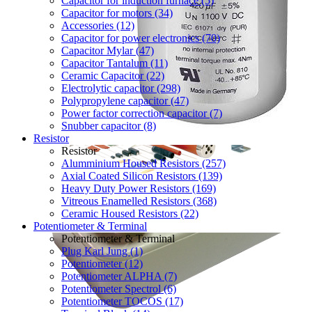
Capacitor for induction furnace (5)
Capacitor for motors (34)
Accessories (12)
Capacitor for power electronics (70)
Capacitor Mylar (47)
Capacitor Tantalum (11)
Ceramic Capacitor (22)
Electrolytic capacitor (298)
Polypropylene capacitor (47)
Power factor correction capacitor (7)
Snubber capacitor (8)
Resistor
Resistor
Alumminium Housed Resistors (257)
Axial Coated Silicon Resistors (139)
Heavy Duty Power Resistors (169)
Vitreous Enamelled Resistors (368)
Ceramic Housed Resistors (22)
Potentiometer & Terminal
Potentiometer & Terminal
Plug Karl Jung (1)
Potentiometer (12)
Potentiometer ALPHA (7)
Potentiometer Spectrol (6)
Potentiometer TOCOS (17)