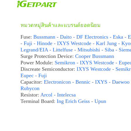
หมวดหมู่สินค้าและแบรนด์ยอดนิยม
Fuse:
Bussmann - Daito - DF Electronics - Eska - E
- Fuji - Hinode - IXYS Westcode - Karl Jung - Kyo
Legrand/EIA - Littelfuse - Mitsubishi - Siba - Siem
Surge Protection Device:
Cooper Bussmann
Power Module:
Semikron - IXYS Westcode - Eupe
Discreate Semiconductor:
IXYS Westcode - Semikr
Eupec - Fuji
Capacitor:
Electronicon - Bennic - IXYS - Daewoo 
Rubycon
Resistor:
Arcol - Intelecsa
Terminal Board:
Ing Erich Geiss - Upun