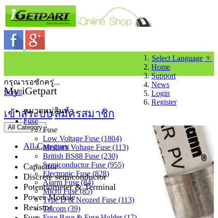
Select Language
▼
Home
Support
กรุณารอซักครู่...
News
My iGetpart
Scroll
Login
Register
หมวดหมู่สินค้า
เข้าสู่ระบบ
สมัครสมาชิก
Fuse
All Category
Fuse
Low Voltage Fuse (1804)
All Category
Medium Voltage Fuse (113)
British BS88 Fuse (230)
Semiconductor Fuse (955)
Capacitor
Electronic Fuse (828)
Discrete semiconductor
Alarm Fuse (84)
Potentiometer & Terminal
Micro Fuse (85)
Power Module
Type D & Neozed Fuse (113)
Resistor
Telcom (39)
Fuse
Fuse Base & Fuse Holder (17)