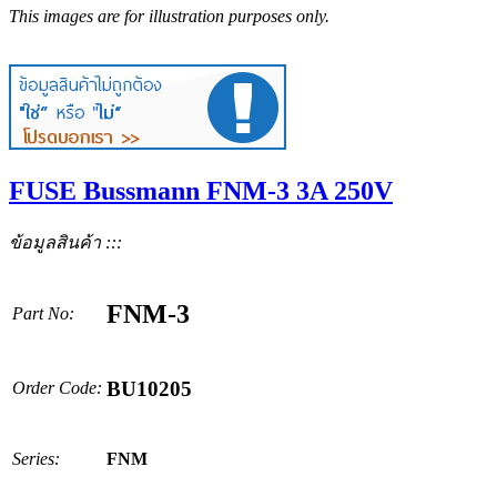
This images are for illustration purposes only.
FUSE Bussmann FNM-3 3A 250V
ข้อมูลสินค้า :::
FNM-3
Part No:
BU10205
Order Code:
Series:
FNM