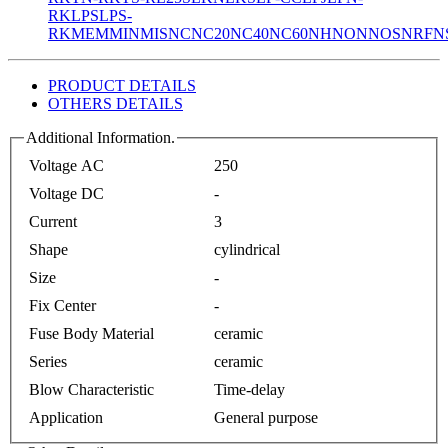
RK
LPS
LPS-
RK
MEM
MIN
MIS
NC
NC20
NC40
NC60
NH
NON
NOS
NRF
N
PRODUCT DETAILS
OTHERS DETAILS
Additional Information.
Voltage AC
250
Voltage DC
-
Current
3
Shape
cylindrical
Size
-
Fix Center
-
Fuse Body Material
ceramic
Series
ceramic
Blow Characteristic
Time-delay
Application
General purpose