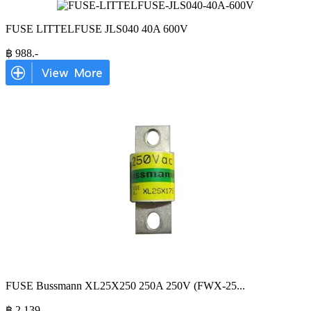
FUSE LITTELFUSE JLS040 40A 600V
฿
988
.-
FUSE Bussmann XL25X250 250A 250V (FWX-25
...
฿
2,139
.-