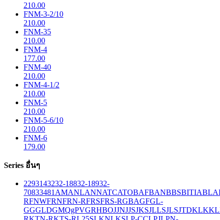
210.00
FNM-3-2/10
210.00
FNM-35
210.00
FNM-4
177.00
FNM-40
210.00
FNM-4-1/2
210.00
FNM-5
210.00
FNM-5-6/10
210.00
FNM-6
179.00
Series อื่นๆ
229
314
32
32-188
32-189
32-
708
33
481
AM
ANL
ANN
ATC
ATO
BAF
BAN
BBS
BITIA
BLA
R
FNW
FRN
FRN-R
FRS
FRS-R
GBA
GF
GL-
GG
GLD
GMQ
gPV
GR
HBO
JJN
JJS
JKS
JLLS
JLS
JTD
KLK
KL
R
KTN-R
KTS-R
L25S
LKN
LKS
LP-CC
LPJ
LPN-