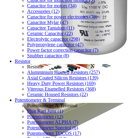
Capacitor for induction furnace (5)
Capacitor for motors (34)
Accessories (12)
Capacitor for power electronics (70)
Capacitor Mylar (47)
Capacitor Tantalum (11)
Ceramic Capacitor (22)
Electrolytic capacitor (298)
Polypropylene capacitor (47)
Power factor correction capacitor (7)
Snubber capacitor (8)
Resistor
Resistor
Alumminium Housed Resistors (257)
Axial Coated Silicon Resistors (139)
Heavy Duty Power Resistors (169)
Vitreous Enamelled Resistors (368)
Ceramic Housed Resistors (22)
Potentiometer & Terminal
Potentiometer & Terminal
Plug Karl Jung (1)
Potentiometer (12)
Potentiometer ALPHA (7)
Potentiometer Spectrol (6)
Potentiometer TOCOS (17)