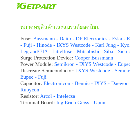
หมวดหมู่สินค้าและแบรนด์ยอดนิยม
Fuse:
Bussmann - Daito - DF Electronics - Eska - E
- Fuji - Hinode - IXYS Westcode - Karl Jung - Kyo
Legrand/EIA - Littelfuse - Mitsubishi - Siba - Siem
Surge Protection Device:
Cooper Bussmann
Power Module:
Semikron - IXYS Westcode - Eupe
Discreate Semiconductor:
IXYS Westcode - Semikr
Eupec - Fuji
Capacitor:
Electronicon - Bennic - IXYS - Daewoo 
Rubycon
Resistor:
Arcol - Intelecsa
Terminal Board:
Ing Erich Geiss - Upun