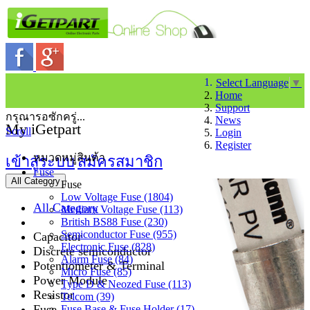
Select Language
▼
Home
Support
กรุณารอซักครู่...
News
My iGetpart
Scroll
Login
Register
หมวดหมู่สินค้า
เข้าสู่ระบบ
สมัครสมาชิก
Fuse
All Category
Fuse
Low Voltage Fuse (1804)
All Category
Medium Voltage Fuse (113)
British BS88 Fuse (230)
Semiconductor Fuse (955)
Capacitor
Electronic Fuse (828)
Discrete semiconductor
Alarm Fuse (84)
Potentiometer & Terminal
Micro Fuse (85)
Power Module
Type D & Neozed Fuse (113)
Resistor
Telcom (39)
Fuse
Fuse Base & Fuse Holder (17)