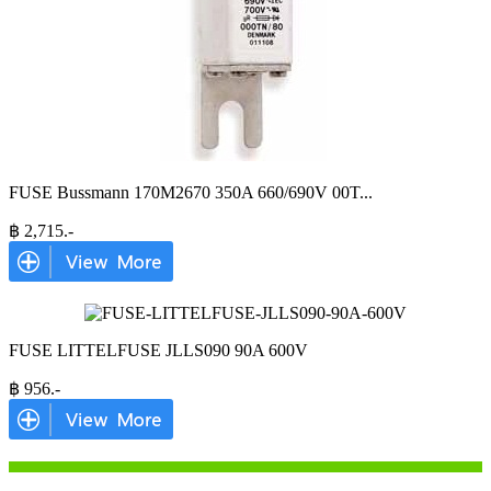
FUSE Bussmann 170M2670 350A 660/690V 00T
...
฿
2,715
.-
FUSE LITTELFUSE JLLS090 90A 600V
฿
956
.-