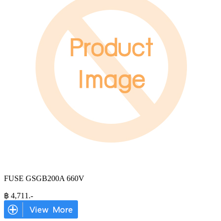
FUSE GSGB200A 660V
฿
4,711
.-