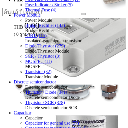
Fuse Indicator / Striker (5)
Thermal Fuse (4)
Power Module
Power Module
0.00
Bridge Rectifier (143)
THB
Bridge Rectifier
(
0
รายการ)
IGBT (115)
Insulated-gate bipolar transistor
Diode/Thyristor (279)
Diode/Thyristor Module
SCR / Thyristor (3)
MOSFET (11)
MOSFET
Transistor (32)
Transistor Module
Discrete semiconductor
Discrete semiconductor
Thyristor / Diode (341)
Discrete semiconductor Diode
Thyristor / SCR (378)
Discrete semiconductor SCR
Capacitor
Capacitor
Capacitor for general use (57)